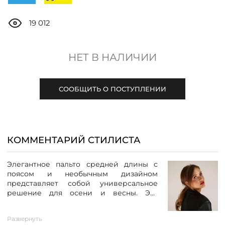
ДОСТАВКА
19 012
ОПЛАТА
НЕТ В НАЛИЧИИ
ТАБЛИЦА РАЗМЕРОВ
СООБЩИТЬ О ПОСТУПЛЕНИИ
МОСКВА
+7 (800) 511-35-10
КОММЕНТАРИЙ СТИЛИСТА
MANAGER@DSTREND.RU
Элегантное пальто средней длины с
поясом и необычным дизайном
представляет собой универсальное
ЗАКАЗАТЬ ЗВОНОК
решение для осени и весны. Эта
модель, подходящая для женщин с
любым типом фигуры, обладает
Развернуть
прямым кроем, стильным воротником,