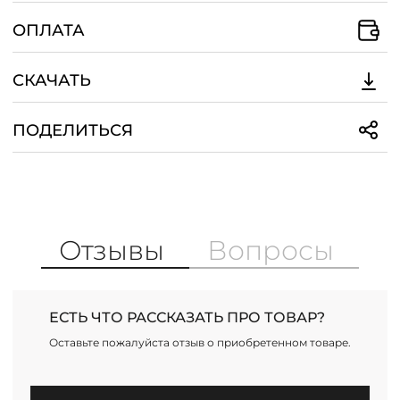
плоской подошве для повседневных
прогулок, так и элегантные туфли на
ОПЛАТА
каблуке для вечерних мероприятий.
Завершить образ можно аксессуарами,
такими как шарфы, перчатки и сумки,
СКАЧАТЬ
которые подчеркнут индивидуальный
стиль и добавят изысканности.
ПОДЕЛИТЬСЯ
Отзывы
Вопросы
ЕСТЬ ЧТО РАССКАЗАТЬ ПРО ТОВАР?
Оставьте пожалуйста отзыв о приобретенном товаре.