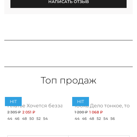
НАПИСАТЬ ОТЗЫВ
Топ продаж
HIT
HIT
ент
Платье Хочется беззаботности, топ
Юбка Дело тонкое, топ
2 305 ₽
2 051 ₽
1 200 ₽
1 068 ₽
44
46
48
50
52
54
44
46
48
52
54
56