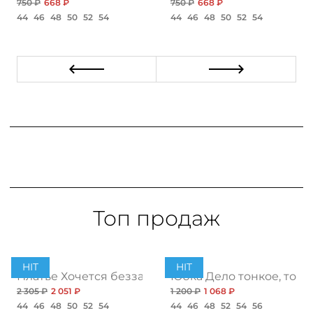
750 ₽
668 ₽
750 ₽
668 ₽
44
46
48
50
52
54
44
46
48
50
52
54
Топ продаж
HIT
HIT
ент
Платье Хочется беззаботности, топ
Юбка Дело тонкое, топ
2 305 ₽
2 051 ₽
1 200 ₽
1 068 ₽
44
46
48
50
52
54
44
46
48
52
54
56