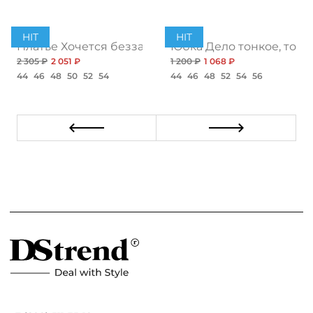
HIT
HIT
ент
Платье Хочется беззаботности, топ
Юбка Дело тонкое, топ
2 305 ₽
2 051 ₽
1 200 ₽
1 068 ₽
44
46
48
50
52
54
44
46
48
52
54
56