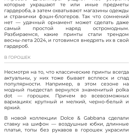
которые украшают те или иные предметы
КОНТАКТЫ
гардероба, а затем охватывают магазины одежды
и странички фэшн-блогеров. Так что сомнений
нет — удачный орнамент может сделать даже
ЖУРНАЛ
самый простой наряд остромодным.
Разбираемся, какие принты стали трендом
весны-лета 2024, и готовимся внедрять их в свой
О НАС
гардероб.
В ГОРОШЕК
СКИДКИ
Несмотря на то, что классические принты всегда
актуальны, у них тоже бывает всплеск и спад
ЧАСТО ЗАДАВАЕМЫЕ ВОПРОСЫ
популярности. Например, в этом сезоне на
модный пьедестал вернулся знаменитый polka
dot — горошек. Причем во всевозможных
ОПТОВЫМ ПОКУПАТЕЛЯМ
вариациях: крупный и мелкий, черно-белый и
яркий.
РОЗНИЧНЫМ ПОКУПАТЕЛЯМ
В новой коллекции Dolce & Gabbana сделали
ставку на шифон — воздушные юбки, длинные
платья, топы без рукавов в горошек украсили