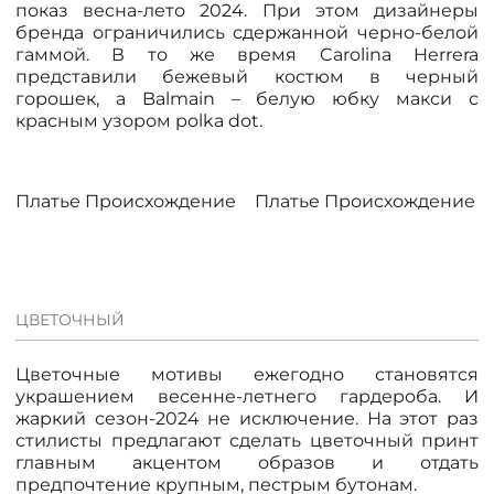
ДОСТАВКА
показ весна-лето 2024. При этом дизайнеры
бренда ограничились сдержанной черно-белой
гаммой. В то же время Carolina Herrera
ОПЛАТА
представили бежевый костюм в черный
горошек, а Balmain – белую юбку макси с
красным узором polka dot.
ТАБЛИЦА РАЗМЕРОВ
Платье Происхождение магии, пинк
Платье Происхождение ма
МОСКВА
+7 (800) 511-35-10
ЦВЕТОЧНЫЙ
MANAGER@DSTREND.RU
Цветочные мотивы ежегодно становятся
украшением весенне-летнего гардероба. И
жаркий сезон-2024 не исключение. На этот раз
ЗАКАЗАТЬ ЗВОНОК
стилисты предлагают сделать цветочный принт
главным акцентом образов и отдать
предпочтение крупным, пестрым бутонам.