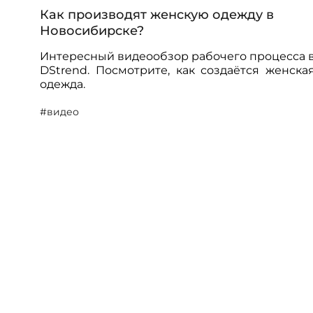
ОПЛАТА
Как производят женскую одежду в
Новосибирске?
ТАБЛИЦА РАЗМЕРОВ
Интересный видеообзор рабочего процесса 
DStrend. Посмотрите, как создаётся женска
одежда.
#видео
МОСКВА
+7 (800) 511-35-10
MANAGER@DSTREND.RU
ЗАКАЗАТЬ ЗВОНОК